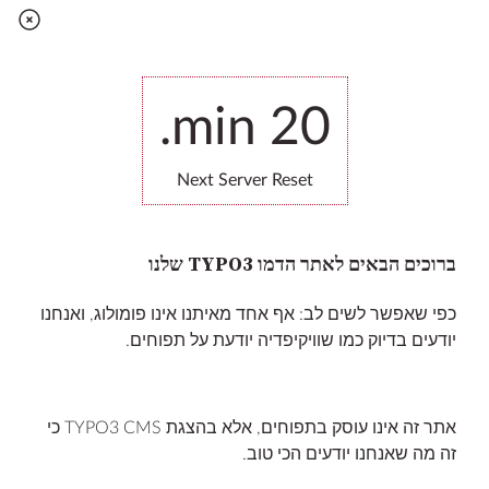
שלכם ולגלות מה עוד מדהים ב OPEN SOURCE CMS?
אתם מוזמנים להתחבר לבאקאנד, לערוך ולמחוק מה
min.
20
שתרצו ולהתאהב ב TYPO3!
Go to the backend
Next Server Reset
ברוכים הבאים לאתר הדמו TYPO3 שלנו
כפי שאפשר לשים לב: אף אחד מאיתנו אינו פומולוג, ואנחנו
יודעים בדיוק כמו שוויקיפדיה יודעת על תפוחים.
Learn more
אתר זה אינו עוסק בתפוחים, אלא בהצגת TYPO3 CMS כי
שאלות נפוצות
זה מה שאנחנו יודעים הכי טוב.
צור קשר