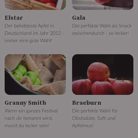
Elstar
Gala
Der beliebteste Apfel in
Die perfekte Wahl als Snack
Deutschland im Jahr 2012 -
zwischendurch - so lecker!
immer eine gute Wahl!
Granny Smith
Braeburn
Wenn ein ganzes Festival
Die perfekte Wahl für
nach dir benannt wird,
Obstsalate, Saft und
musst du lecker sein!
Apfelmus!