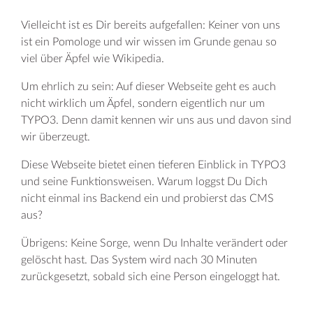
Vielleicht ist es Dir bereits aufgefallen: Keiner von uns
ist ein Pomologe und wir wissen im Grunde genau so
viel über Äpfel wie Wikipedia.
Um ehrlich zu sein: Auf dieser Webseite geht es auch
Learn more
nicht wirklich um Äpfel, sondern eigentlich nur um
TYPO3. Denn damit kennen wir uns aus und davon sind
FAQ
wir überzeugt.
Kontakt
Diese Webseite bietet einen tieferen Einblick in TYPO3
und seine Funktionsweisen. Warum loggst Du Dich
Datenschutz
nicht einmal ins Backend ein und probierst das CMS
aus?
Impressum
Übrigens: Keine Sorge, wenn Du Inhalte verändert oder
Verhaltenskodex
gelöscht hast. Das System wird nach 30 Minuten
zurückgesetzt, sobald sich eine Person eingeloggt hat.
© 2026
TYPO3 Association.
Made with ❤ by b13.