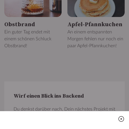
Obstbrand
Apfel-Pfannkuchen
Ein guter Tag endet mit
An einem entspannten
einem schönen Schluck
Morgen fehlen nur noch ein
Obstbrand!
paar Apfel-Pfannkuchen!
Wirf einen Blick ins Backend
Du denkst darüber nach, Dein nächstes Projekt mit
TYPO3 umzusetzen oder möchtest mehr über die
beeindruckenden Funktionen des Open Source CMS