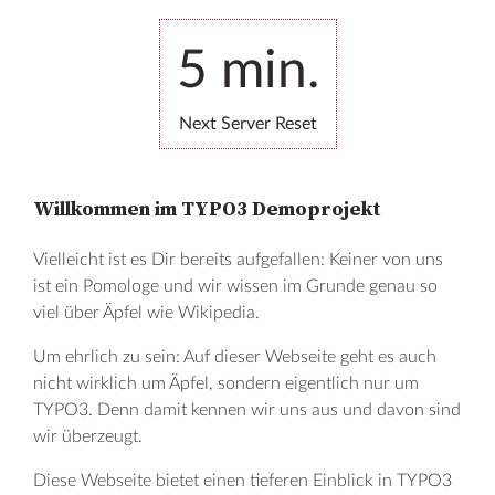
erfahren?
Logge Dich ins Backend ein, ändere und lösche was
5
min.
auch immer Du möchtest und lass dich von TYPO3
begeistern!
Next Server Reset
Zum Backend
Willkommen im TYPO3 Demoprojekt
Vielleicht ist es Dir bereits aufgefallen: Keiner von uns
ist ein Pomologe und wir wissen im Grunde genau so
viel über Äpfel wie Wikipedia.
Um ehrlich zu sein: Auf dieser Webseite geht es auch
Learn more
nicht wirklich um Äpfel, sondern eigentlich nur um
TYPO3. Denn damit kennen wir uns aus und davon sind
FAQ
wir überzeugt.
Kontakt
Diese Webseite bietet einen tieferen Einblick in TYPO3